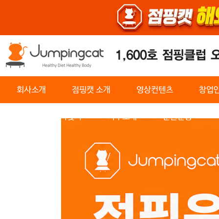
회사소개
점핑캣 소개
영상컨텐츠
창업
센터찾기
기구소개
순환운동