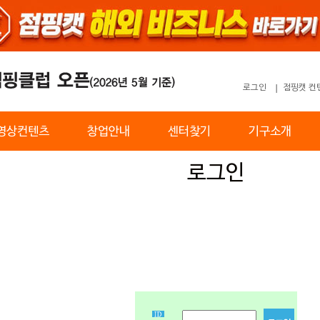
로그인
점핑캣 컨
영상컨텐츠
창업안내
센터찾기
기구소개
로그인