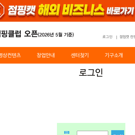
로그인
점핑캣 컨
영상컨텐츠
창업안내
센터찾기
기구소개
로그인