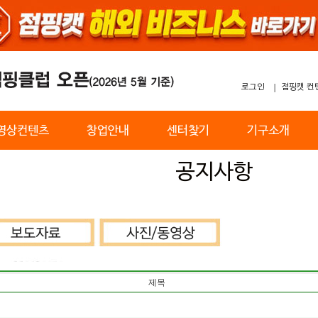
로그인
점핑캣 컨
영상컨텐츠
창업안내
센터찾기
기구소개
공지사항
제목