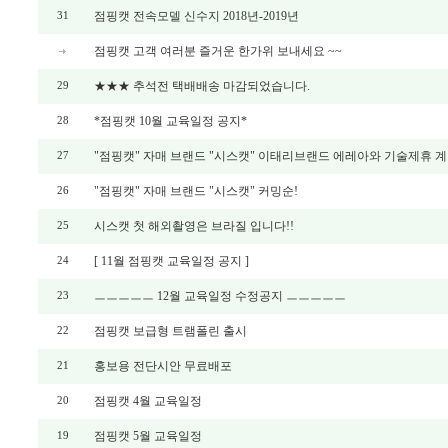
점핑캣 전속모델 신수지 2018년-2019년
31
점핑캣 고객 여러분 즐거운 한가위 보내세요 ~~
★★★ 추석전 택배배송 마감되었습니다.
29
*점핑캣 10월 교육일정 공지*
28
"점핑캣" 자매 브랜드 "시스캣" 이태리브랜드 에레아와 기술제휴 
27
"점핑캣" 자매 브랜드 "시스캣" 커밍순!
26
시스캣 첫 해외촬영은 브라질 입니다!!
25
[ 11월 점핑캣 교육일정 공지 ]
24
ㅡㅡㅡㅡㅡ 12월 교육일정 수정공지 ㅡㅡㅡㅡㅡ
23
점핑캣 보급형 트램폴린 출시
22
홍보용 전단시안 무료배포
21
점핑캣 4월 교육일정
20
점핑캣 5월 교육일정
19