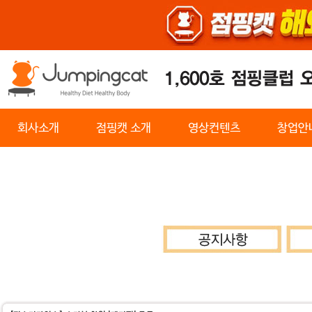
회사소개
점핑캣 소개
영상컨텐츠
창업안
센터찾기
기구소개
순환운동