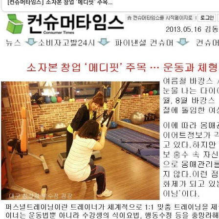
[컨슈머타임스] 소자본 창업 '메디핏' 주목...