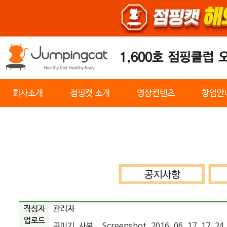
회사소개
점핑캣 소개
영상컨텐츠
창업안
센터찾기
기구소개
순환운동
작성자
관리자
업로드
꾸미기_사본__Screenshot_2016_06_17_17_24_11